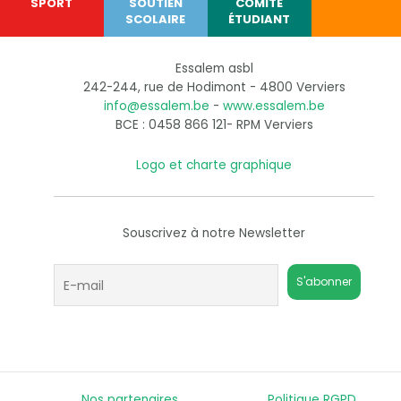
SPORT
SOUTIEN
COMITÉ
SCOLAIRE
ÉTUDIANT
Essalem asbl
242-244, rue de Hodimont - 4800 Verviers
info@essalem.be
-
www.essalem.be
BCE : 0458 866 121- RPM Verviers
Logo et charte graphique
Souscrivez à notre Newsletter
Nos partenaires
Politique RGPD