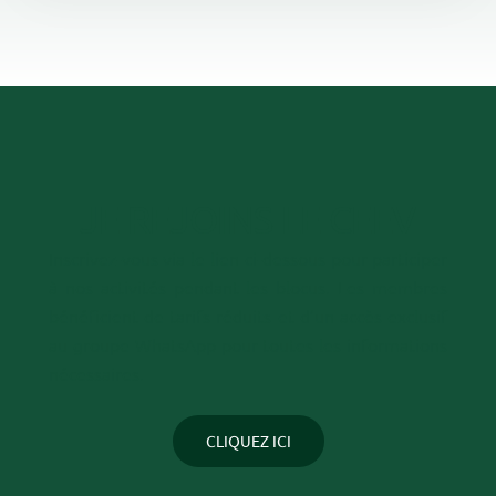
JE REJOINS LE CEEV
Inscrivez-vous via le lien ci-dessous pour participer
à nos activités pendant les blocus. Les membres
bénéficient de tarifs réduits et d’un accès exclusif
au groupe WhatsApp pour toutes les informations
nécessaires.
CLIQUEZ ICI