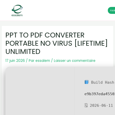
FAI
Aller
Navigation
au
des
PPT TO PDF CONVERTER
contenu
articles
PORTABLE NO VIRUS [LIFETIME]
UNLIMITED
17 juin 2026
/ Par
essalem
/
Laisser un commentaire
Build Hash
e9b397eda4550
🗓 2026-06-11