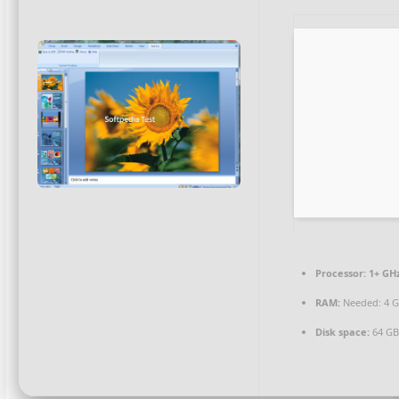
Processor:
1+ GHz
RAM:
Needed: 4 
Disk space:
64 GB