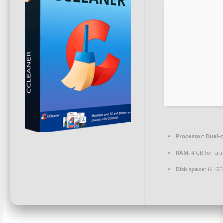
Processor:
Dual-c
RAM:
4 GB for cra
Disk space:
64 GB 