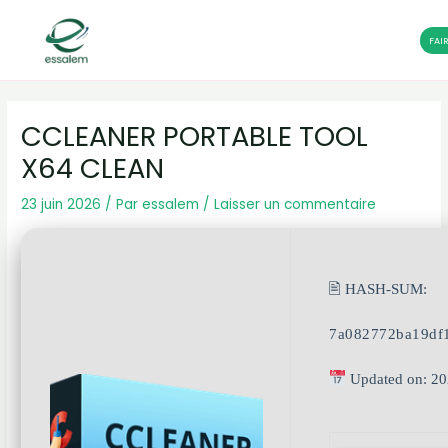
FAI
Aller
Navigation
au
des
CCLEANER PORTABLE TOOL
contenu
articles
X64 CLEAN
23 juin 2026
/ Par
essalem
/
Laisser un commentaire
🖹 HASH-SUM:
7a082772ba19df
Updated on: 20