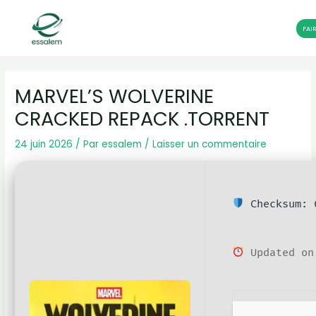
FAI
Aller
Navigation
au
des
MARVEL’S WOLVERINE
contenu
articles
CRACKED REPACK .TORRENT
24 juin 2026
/ Par
essalem
/
Laisser un commentaire
Checksum: 6
Updated on