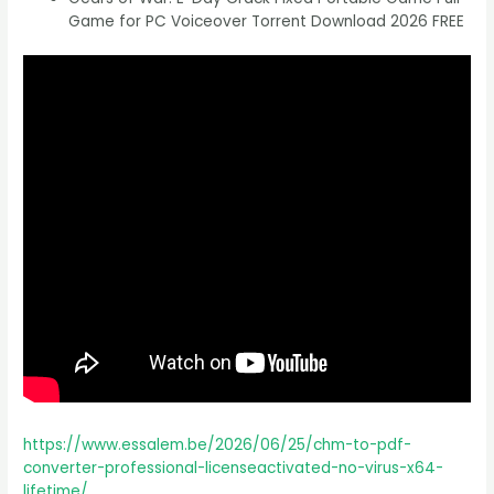
Game for PC Voiceover Torrent Download 2026 FREE
https://www.essalem.be/2026/06/25/chm-to-pdf-
converter-professional-licenseactivated-no-virus-x64-
lifetime/