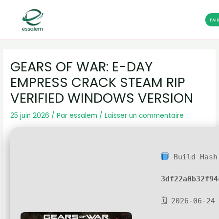
FAI
Aller
Navigation
au
des
GEARS OF WAR: E-DAY
contenu
articles
EMPRESS CRACK STEAM RIP
VERIFIED WINDOWS VERSION
25 juin 2026
/ Par
essalem
/
Laisser un commentaire
Build Hash
3df22a0b32f94
🗓 2026-06-24