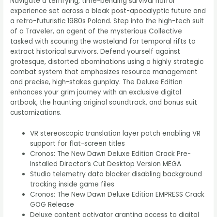
Navigate a terrifying, time-bending survival horror
experience set across a bleak post-apocalyptic future and
a retro-futuristic 1980s Poland. Step into the high-tech suit
of a Traveler, an agent of the mysterious Collective
tasked with scouring the wasteland for temporal rifts to
extract historical survivors. Defend yourself against
grotesque, distorted abominations using a highly strategic
combat system that emphasizes resource management
and precise, high-stakes gunplay. The Deluxe Edition
enhances your grim journey with an exclusive digital
artbook, the haunting original soundtrack, and bonus suit
customizations.
VR stereoscopic translation layer patch enabling VR
support for flat-screen titles
Cronos: The New Dawn Deluxe Edition Crack Pre-
Installed Director’s Cut Desktop Version MEGA
Studio telemetry data blocker disabling background
tracking inside game files
Cronos: The New Dawn Deluxe Edition EMPRESS Crack
GOG Release
Deluxe content activator granting access to digital