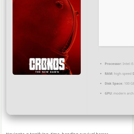
Processor:
Intel i
RAM:
high-speed
Disk Space:
100 G
GPU:
modern archi